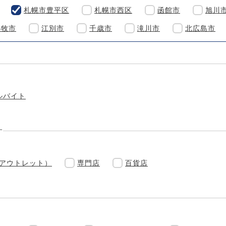
札幌市豊平区
札幌市西区
函館市
旭川
小牧市
江別市
千歳市
滝川市
北広島市
ルバイト
す
(アウトレット）
専門店
百貨店