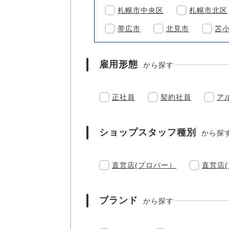
札幌市中央区
札幌市北区
帯広市
北見市
苫
雇用形態
から探す
正社員
契約社員
ア
ショップスタッフ種別
から探
直営店(プロパー）
直営店
ブランド
から探す