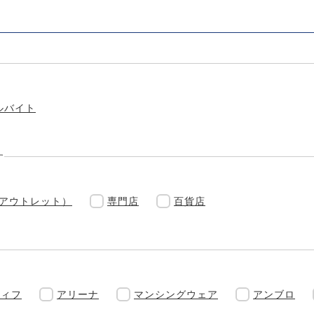
ルバイト
す
(アウトレット）
専門店
百貨店
ティフ
アリーナ
マンシングウェア
アンブロ