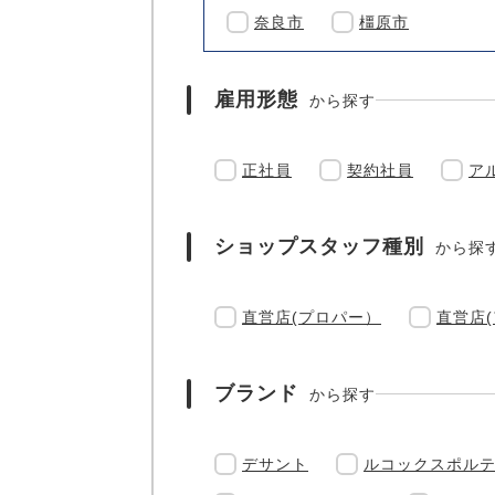
奈良市
橿原市
雇用形態
から探す
正社員
契約社員
ア
ショップスタッフ種別
から探
直営店(プロパー）
直営店
ブランド
から探す
デサント
ルコックスポル