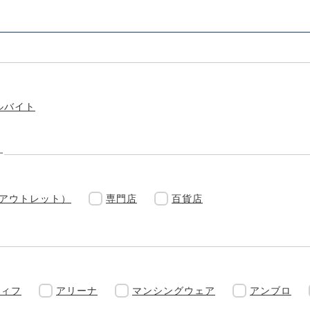
ルバイト
す
(アウトレット）
専門店
百貨店
ティフ
アリーナ
マンシングウェア
アンブロ