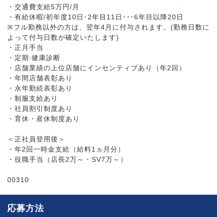
・交通費支給5万円/月
・有給休暇/初年度10日･2年目11日･･･6年目以降20日
※フル勤務以外の方は、翌年4月に付与されます。(勤務日数に
よって付与日数が確定いたします)
・正月手当
・定期:健康診断
・店舗業績の上位店舗にインセンティブあり（年2回）
・年間店舗表彰あり
・永年勤続表彰あり
・制服支給あり
・社員割引制度あり
・育休・産休制度あり
＜正社員登用後＞
・年2回一時金支給（給料1ヵ月分）
・役職手当（店長2万～・SV7万～）
00310
応募方法