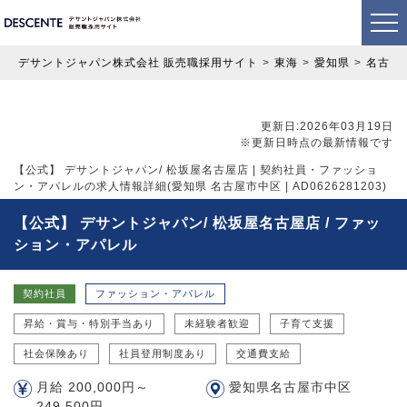
デサントジャパン株式会社 販売職採用サイト
東海
愛知県
名古屋
更新日:2026年03月19日
※更新日時点の最新情報です
【公式】 デサントジャパン/ 松坂屋名古屋店 | 契約社員・ファッショ
ン・アパレルの求人情報詳細(愛知県 名古屋市中区 | AD0626281203)
【公式】 デサントジャパン/ 松坂屋名古屋店 / ファッ
ション・アパレル
契約社員
ファッション・アパレル
昇給・賞与・特別手当あり
未経験者歓迎
子育て支援
社会保険あり
社員登用制度あり
交通費支給
月給 200,000円～
愛知県名古屋市中区
249,500円