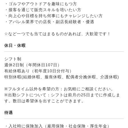
・ゴルフやアウトドアを趣味にもつ方
・接客を通じて販売スキルを培いたい方
・向上心や目標を持ち何事にもチャレンジしたい方
・アパレル業界での店長・副店長経験者・優遇
☆など一つでも当てはまるものがあれば、大歓迎です！
休日・休暇
シフト制
週休2日制（年間休日107日）
有給休暇あり（初年度10日分付与）
特別休暇(結婚休暇、服喪休暇、配偶者分娩休暇、介護休暇)
※フルタイム以外を希望の方：お気軽にご相談ください。
※出勤シフトについて：シフトは前月の25日までに作成しま
す。数日は希望休を出すことができます。
待遇
・入社時に保険加入（雇用保険・社会保険・厚生年金）