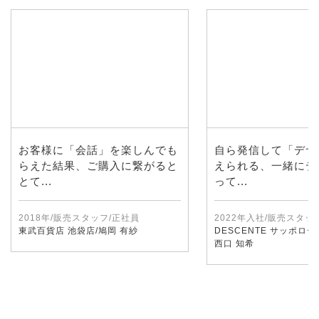
お客様に「会話」を楽しんでも
自ら発信して「デサ
らえた結果、ご購入に繋がると
えられる、一緒にデ
とて...
って...
2018年/販売スタッフ/正社員
2022年入社/販売スタッ
東武百貨店 池袋店/鳩岡 有紗
DESCENTE サッポロ
西口 知希