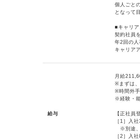
個人ごと
となって
■キャリ
契約社員
年2回の
キャリア
月給211,6
※まずは
※時間外手
※経験・
給与
【正社員
［1］入社3
※別途、
［2］入社8