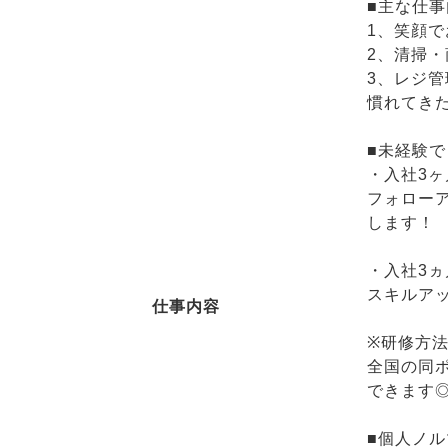
■主な仕事
1、笑顔
2、清掃
3、レジ
慣れてき
■未経験
・入社3ヶ
フォロー
します！
・入社3ヵ
スキルア
仕事内容
※研修方
全国の同
できます
■個人ノ