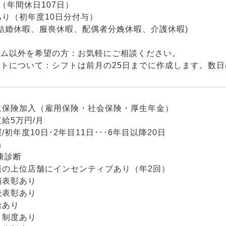
（年間休日107日）
り（初年度10日分付与）
(結婚休暇、服喪休暇、配偶者分娩休暇、介護休暇)
イム以外を希望の方：お気軽にご相談ください。
フトについて：シフトは前月の25日までに作成します。数
に保険加入（雇用保険・社会保険・厚生年金）
給5万円/月
/初年度10日･2年目11日･･･6年目以降20日
当
康診断
績の上位店舗にインセンティブあり（年2回）
舗表彰あり
続表彰あり
給あり
引制度あり