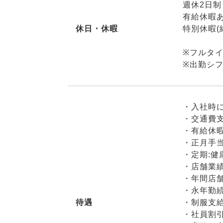
週休2日制
有給休暇あ
休日・休暇
特別休暇
※フルタ
※出勤シ
・入社時
・交通費支
・有給休暇
・正月手
・定期:健
・店舗業
・年間店
・永年勤
待遇
・制服支
・社員割