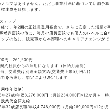
のノルマはありません。ただし事業計画に基づいて店舗予算
目標達成を目指します。
アステップ
を経て、年2回の正社員登用審査で、さらに安定した活躍が
人事考課面談の他に、毎月の店長面談でも個人のレベルに合
アップの他に、販売職から本部職へのキャリアチェンジがで
00円～261,500円
、契約社員からの雇用になります（日給月給制）
当、交通費は別途全額支給(交通費上限5万円/月)
能力を考慮し、規定により決定します
登用後年収例】
年27歳/年収3,276,000円（月給234,000円×12か月＋一
残業代全額支給
年32歳店長職/年収4,746,000円（月給269,000円×12